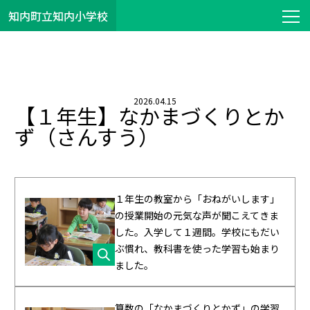
知内町立知内小学校
2026.04.15
【１年生】なかまづくりとか
ず（さんすう）
１年生の教室から「おねがいします」
の授業開始の元気な声が聞こえてきま
した。入学して１週間。学校にもだい
ぶ慣れ、教科書を使った学習も始まり
ました。
算数の「なかまづくりとかず」の学習