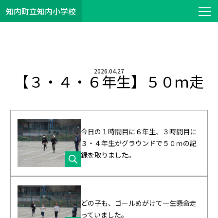
知内町立知内小学校
2026.04.27
【３・４・６年生】５０ｍ走
今日の１時間目に６年生、３時間目に
３・４年生がグラウンドで５０ｍの記
録を取りました。
どの子も、ゴールめがけて一生懸命走
っていました。