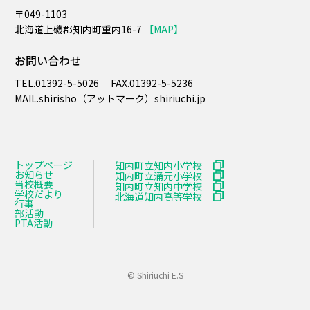
〒049-1103
北海道上磯郡知内町重内16-7
【MAP】
お問い合わせ
TEL.
01392-5-5026
FAX.
01392-5-5236
MAIL.​shirisho（アットマーク）shiriuchi.jp
トップページ
知内町立知内小学校
お知らせ
知内町立涌元小学校
当校概要
知内町立知内中学校
学校だより
北海道知内高等学校
行事
部活動
PTA活動
© Shiriuchi E.S