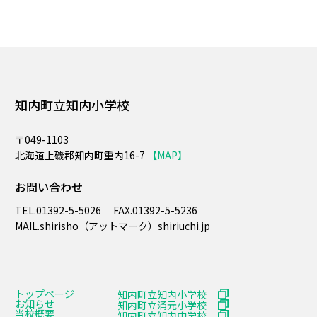
知内町立知内小学校
〒049-1103
北海道上磯郡知内町重内16-7
【MAP】
お問い合わせ
TEL.
01392-5-5026
FAX.
01392-5-5236
MAIL.​shirisho（アットマーク）shiriuchi.jp
トップページ
知内町立知内小学校
お知らせ
知内町立涌元小学校
当校概要
知内町立知内中学校