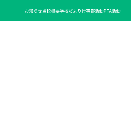
お知らせ
当校概要
学校だより
行事
部活動
PTA活動