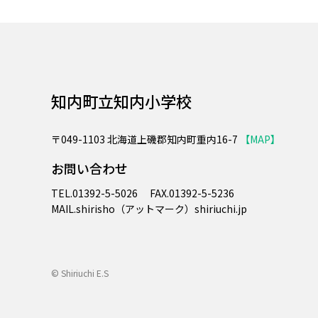
知内町立知内小学校
〒049-1103
北海道上磯郡知内町重内16-7
【MAP】
お問い合わせ
TEL.
01392-5-5026
FAX.
01392-5-5236
MAIL.​shirisho（アットマーク）shiriuchi.jp
© Shiriuchi E.S