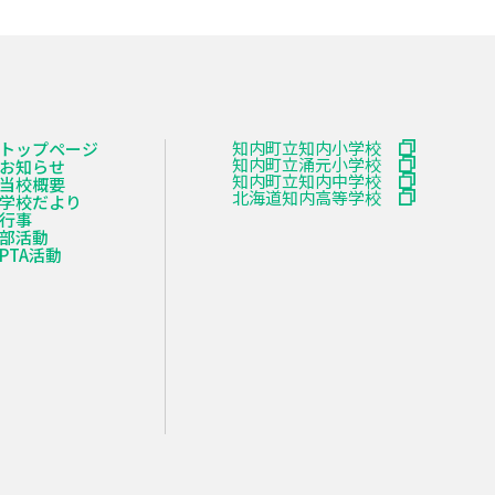
知内町立知内小学校
トップページ
知内町立涌元小学校
お知らせ
知内町立知内中学校
当校概要
北海道知内高等学校
学校だより
行事
部活動
PTA活動